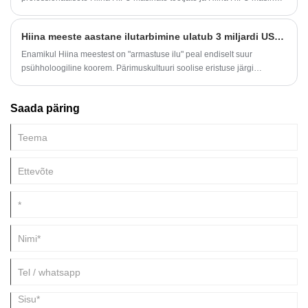
tarnijatena, meie tooted on heaks kiitnud CE ja ROHS
Hiina meeste aastane ilutarbimine ulatub 3 miljardi USA dollarini
Enamikul Hiina meestest on "armastuse ilu" peal endiselt suur
psühholoogiline koorem. Pärimuskultuuri soolise eristuse järgi
pööravad mehed tähelepanu oma välimusele, mis võib kergesti
tekitada kahtlusi. Nende naistele kosmeetika ostmine tõmbab mõnikord
Saada päring
tähelepanu.