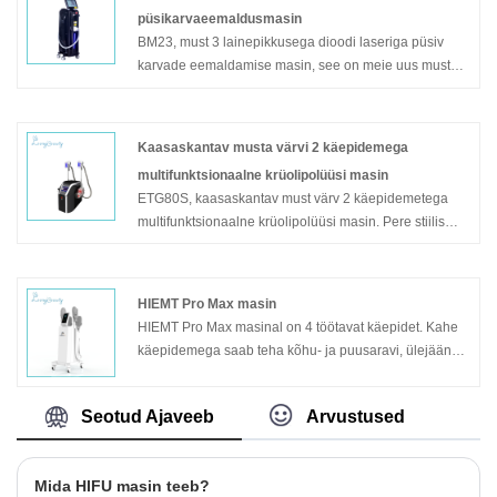
püsikarvaeemaldusmasin
BM23, must 3 lainepikkusega dioodi laseriga püsiv
karvade eemaldamise masin, see on meie uus must
vertikaalne mudel, väga ilus ja üha populaarsem,
ootan teie päringut.
Kaasaskantav musta värvi 2 käepidemega
Mudel: BM23
multifunktsionaalne krüolipolüüsi masin
ETG80S, kaasaskantav must värv 2 käepidemetega
multifunktsionaalne krüolipolüüsi masin. Pere stiilis
disain, kuid uus must värv on endiselt ülimalt
kulutõhus, ootan teie päringut.
HIEMT Pro Max masin
Mudel: ETG80S
HIEMT Pro Max masinal on 4 töötavat käepidet. Kahe
käepidemega saab teha kõhu- ja puusaravi, ülejäänud
2 käepidemega käte ja jalgade ravi. Nüüd eelistavad
üha enam kliente 4 käepidemega versiooni, mitte 2
Seotud Ajaveeb
Arvustused
käepidemega versiooni.
Mida HIFU masin teeb?