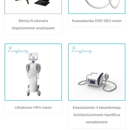
Bitmoji AI näonaha
Kaasaskantav EMS NEO masin
diagnoosimise analüsaator
Ultraformer HIFU masin
Kaasaskantav 4 käepidemega
krüolipolüüsimasin topeltlõua
eemaldamine