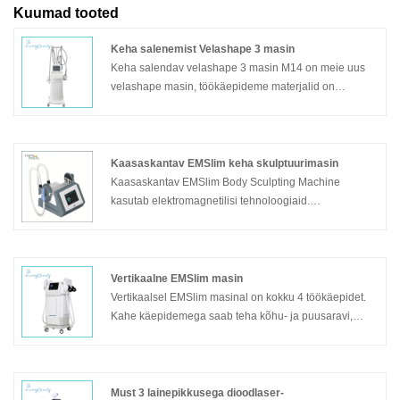
Kuumad tooted
Keha salenemist Velashape 3 masin
Keha salendav velashape 3 masin M14 on meie uus
velashape masin, töökäepideme materjalid on
paremad kui eelmisel versioonil. Sellel on väga
tõhusad ravitulemused tselluliidi eemaldamiseks, keha
salendamiseks, kortsude eemaldamiseks. Sellel on
kokku 4 töökäepidet erinevate raviosade jaoks, väga
Kaasaskantav EMSlim keha skulptuurimasin
intelligentsed töökäepidemed ja operatsioonisüsteem.
Kaasaskantav EMSlim Body Sculpting Machine
Ootan teie päringut, tänan teid.
kasutab elektromagnetilisi tehnoloogiaid.
Kaasaskantav EMSlim Body Sculpting Machine võib
Mudel: M14
põletada rasva ja kasvatada lihaseid ilma valu ja
kõrvaltoimeteta. Kaasaskantav EMSlim Body Sculpting
Machine on üks kuluefektiivsemaid masinaid ja hind
Vertikaalne EMSlim masin
on alla 2000 USD.
Vertikaalsel EMSlim masinal on kokku 4 töökäepidet.
Kahe käepidemega saab teha kõhu- ja puusaravi,
ülejäänud kahe käepidemega käte ja jalgade ravi.
Vertikaalne EMSlim Machine on uus trend
rasvapõletuse ja lihaste suurendamise ravis.
Must 3 lainepikkusega dioodlaser-