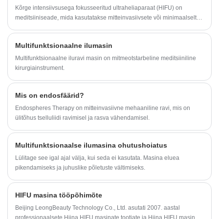
Kõrge intensiivsusega fokusseeritud ultraheliaparaat (HIFU) on
meditsiiniseade, mida kasutatakse mitteinvasiivsete või minimaalselt
invasiivsete protseduuride jaoks, mis hõlmavad fokuseeritud
ultrahelienergia rakendamist, et suunata konkreetseid kudesid
Multifunktsionaalne ilumasin
nahapinna all. HIFU masina esmane eesmärk on stimuleerida kudede
kuumutamist, koagulatsiooni ja lõpuks esile kutsuda mitmesuguseid
Multifunktsionaalne iluravi masin on mitmeotstarbeline meditsiiniline
ravitoimeid.
kirurgiainstrument.
Mis on endosfäärid?
Endospheres Therapy on mitteinvasiivne mehaaniline ravi, mis on
ülitõhus tselluliidi ravimisel ja rasva vähendamisel.
Multifunktsionaalse ilumasina ohutushoiatus
Lülitage see igal ajal välja, kui seda ei kasutata. Masina eluea
pikendamiseks ja juhuslike põletuste vältimiseks.
HIFU masina tööpõhimõte
Beijing LeongBeauty Technology Co., Ltd. asutati 2007. aastal
professionaalsete Hiina HIFU masinate tootjate ja Hiina HIFU masinate