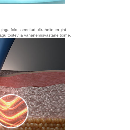
iaga fokusseeritud ultrahelienergiat
nägu tõstev ja vananemisvastane toime.