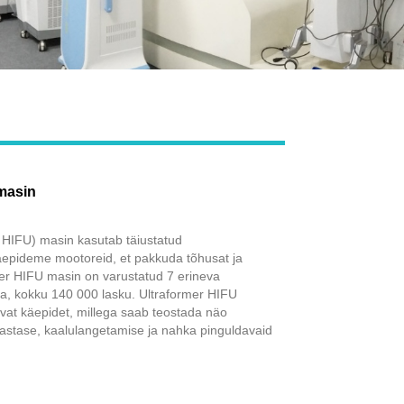
Live
masin
 HIFU) masin kasutab täiustatud
epideme mootoreid, et pakkuda tõhusat ja
rmer HIFU masin on varustatud 7 erineva
, kokku 140 000 lasku. Ultraformer HIFU
vat käepidet, millega saab teostada näo
astase, kaalulangetamise ja nahka pinguldavaid