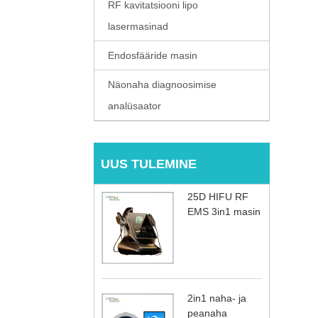
RF kavitatsiooni lipo
lasermasinad
Endosfääride masin
Näonaha diagnoosimise
analüsaator
UUS TULEMINE
25D HIFU RF
EMS 3in1 masin
2in1 naha- ja
peanaha