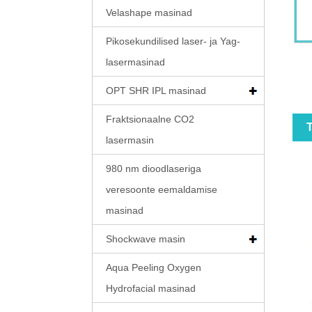
Velashape masinad
Pikosekundilised laser- ja Yag-
lasermasinad
OPT SHR IPL masinad
Fraktsionaalne CO2
T
lasermasin
980 nm dioodlaseriga
veresoonte eemaldamise
masinad
Shockwave masin
Aqua Peeling Oxygen
Hydrofacial masinad