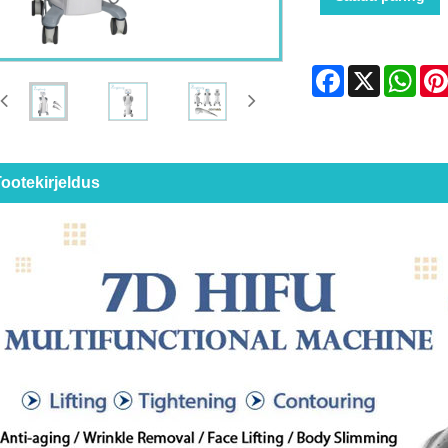
Facebook
X
Wha
ootekirjeldus