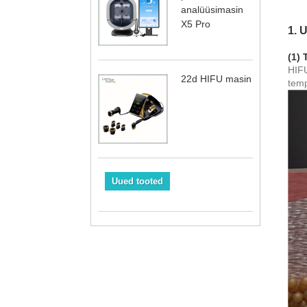
analüüsimasin
X5 Pro
1. 
(1)
HIFU
22d HIFU masin
temp
Uued tooted