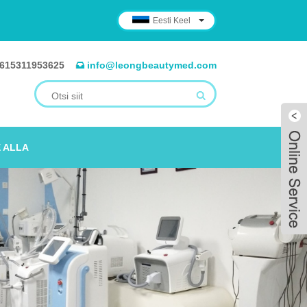
Eesti Keel
615311953625
info@leongbeautymed.com
 ALLA