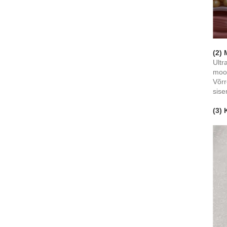
(2) 
Ultr
moot
Võrr
sise
(3)