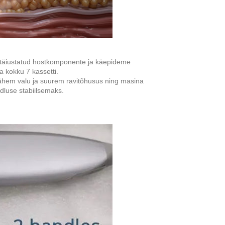
 täiustatud hostkomponente ja käepideme
a kokku 7 kassetti.
vähem valu ja suurem ravitõhusus ning masina
dluse stabiilsemaks.