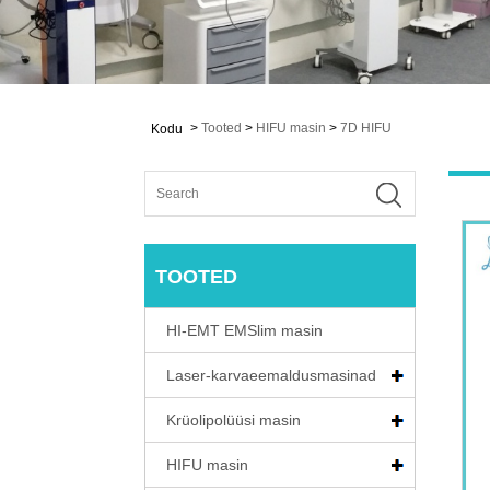
>
Tooted
>
HIFU masin
>
7D HIFU
Kodu
TOOTED
HI-EMT EMSlim masin
Laser-karvaeemaldusmasinad
Krüolipolüüsi masin
HIFU masin