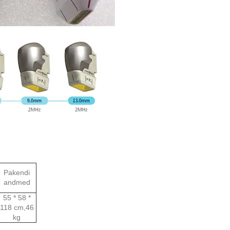
Pakendi
andmed
55 * 58 *
118 cm,
46
kg