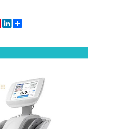
tsApp
Pinterest
LinkedIn
Share