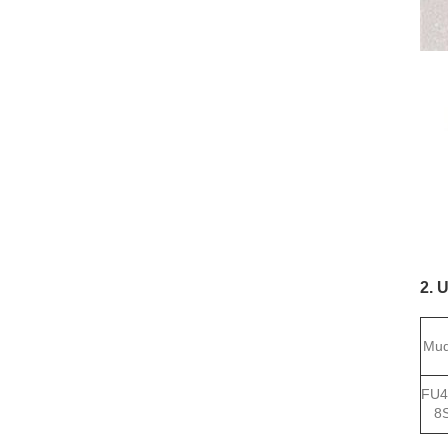
2. 
Mud
FU4
8