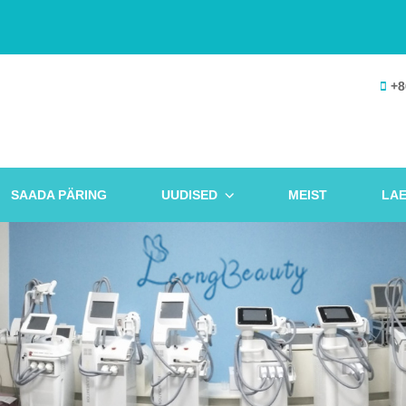
+8
SAADA PÄRING
UUDISED
MEIST
LAE