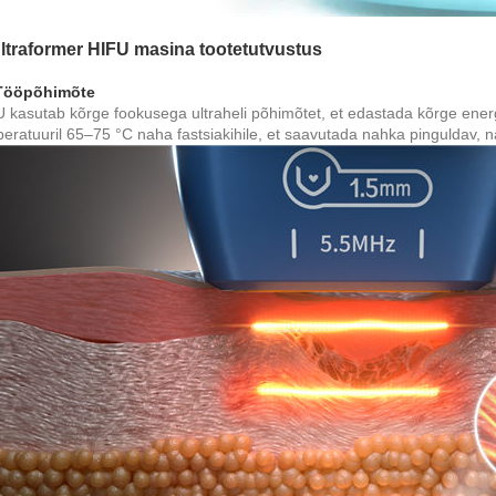
Ultraformer HIFU masina tootetutvustus
 Tööpõhimõte
 kasutab kõrge fookusega ultraheli põhimõtet, et edastada kõrge energ
eratuuril 65–75 °C naha fastsiakihile, et saavutada nahka pinguldav, 