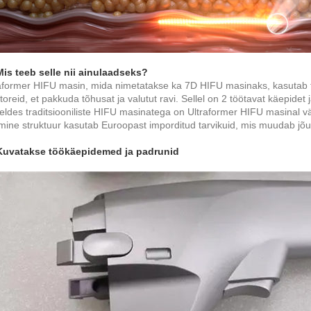
Mis teeb selle nii ainulaadseks?
aformer HIFU masin, mida nimetatakse ka 7D HIFU masinaks, kasutab
oreid, et pakkuda tõhusat ja valutut ravi. Sellel on 2 töötavat käepidet j
eldes traditsiooniliste HIFU masinatega on Ultraformer HIFU masinal 
mine struktuur kasutab Euroopast imporditud tarvikuid, mis muudab jõu
 Kuvatakse töökäepidemed ja padrunid