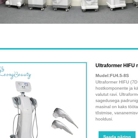
Ultraformer HIFU 
Mudel:FU4.5-8S
Ultraformer HIFU (7D
hostkomponente ja kä
valutut ravi. Ultrafo
sagedusega padruniga
masinal on kaks tööta
tõstmise, vananemisv
hooldusi.
Saada päring