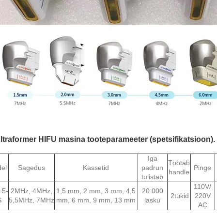
Ultraformer HIFU masina tooteparameeter (spetsifikatsioon).
Iga
Töötab
el
Sagedus
Kassetid
padrun
Pinge
h
andle
tulistab
110V/
.5-
2MHz, 4MHz,
1,5 mm, 2 mm, 3 mm, 4,5
20 000
2
tükid
220V
S
5,5MHz, 7MHz
mm, 6 mm, 9 mm, 13 mm
lasku
AC