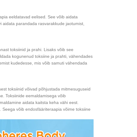
pia eeldatavad eelised. See võib aidata
i aidata parandada rasvarakkude jaotumist,
st toksiinid ja prahi. Lisaks võib see
ldada kogunenud toksiine ja prahti, vähendades
gunemist kudedesse, mis võib samuti vähendada
 sest toksiinid võivad põhjustada mitmesuguseid
ne. Toksiinide eemaldamisega võib
emaldamine aidata kaitsta keha vähi eest.
t. Seega võib endosfääriteraapia võime toksiine