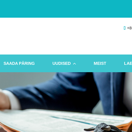
+8
SAADA PÄRING
UUDISED
MEIST
LAE