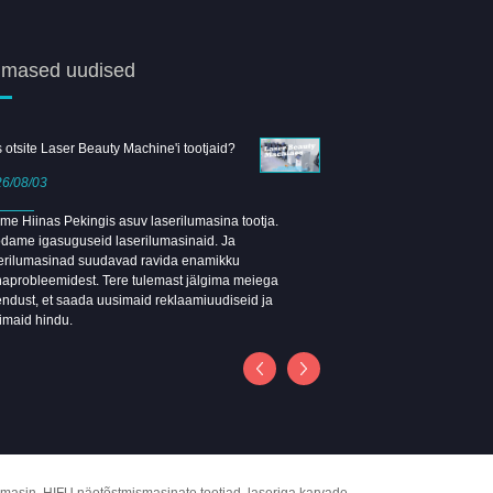
imased uudised
 otsite Laser Beauty Machine'i tootjaid?
Tere tulemast Shanghai Bea
Leongbeauty Boothile
6/08/03
2026/04/08
me Hiinas Pekingis asuv laserilumasina tootja.
dame igasuguseid laserilumasinaid. Ja
2026. aasta Guangzhou Beaut
erilumasinad suudavad ravida enamikku
Kohtume Shanghai Beauty E
aprobleemidest. Tere tulemast jälgima meiega
ndust, et saada uusimaid reklaamiuudiseid ja
imaid hindu.