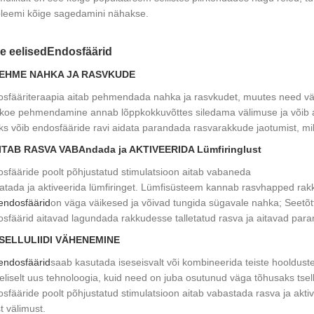
leemi kõige sagedamini nähakse.
le eelised
Endosfäärid
PEHME NAHKA JA RASVKUDE
sfääriteraapia aitab pehmendada nahka ja rasvkudet, muutes need väh
koe pehmendamine annab lõppkokkuvõttes siledama välimuse ja võib aid
ks võib endosfääride ravi aidata parandada rasvarakkude jaotumist, mi
AITAB RASVA VABAndada ja AKTIVEERIDA Lümfiringlust
sfääride poolt põhjustatud stimulatsioon aitab vabaneda
atada ja aktiveerida lümfiringet. Lümfisüsteem kannab rasvhapped rak
endosfäärid
on väga väikesed ja võivad tungida sügavale nahka; Seetõttu
sfäärid aitavad lagundada rakkudesse talletatud rasva ja aitavad para
TSELLULIIDI VÄHENEMINE
endosfäärid
saab kasutada iseseisvalt või kombineerida teiste hooldus
eliselt uus tehnoloogia, kuid need on juba osutunud väga tõhusaks tsell
sfääride poolt põhjustatud stimulatsioon aitab vabastada rasva ja akti
st välimust.