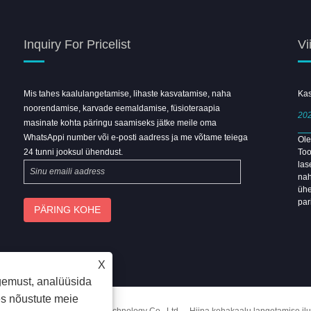
Inquiry For Pricelist
Vi
Mis tahes kaalulangetamise, lihaste kasvatamise, naha
Tere tulemast Shanghai Beauty Expo
Kas
noorendamise, karvade eemaldamise, füsioteraapia
Leongbeauty Boothile
202
masinate kohta päringu saamiseks jätke meile oma
2026/04/08
WhatsAppi number või e-posti aadress ja me võtame teiega
Ole
24 tunni jooksul ühendust.
Too
2026. aasta Guangzhou Beauty Expo oli üliedukas.
las
Kohtume Shanghai Beauty Expol.
nah
ühe
par
X
gemust, analüüsida
des nõustute meie