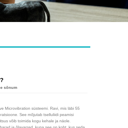
Live
d?
le sõnum
 Microvibration süsteemi. Ravi, mis läbi 55
atsioone. See mõjutab tselluliidi peamisi
tsus võib toimida kogu kehale ja näole.
uharad ja õlavarred, kuna see on koht, kus seda