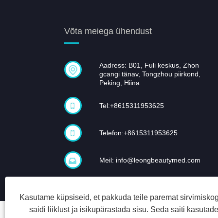
Võta meiega ühendust
Aadress: B01, Fuli keskus, Zhon
gcangi tänav, Tongzhou piirkond,
Peking, Hiina
Tel:
+8615311953625
Telefon:
+8615311953625
Meil:
info@leongbeautymed.com
Kasutame küpsiseid, et pakkuda teile paremat sirvimisko
saidi liiklust ja isikupärastada sisu. Seda saiti kasuta