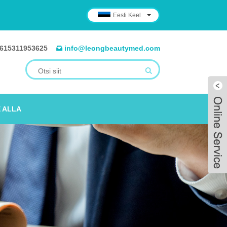
Eesti Keel
615311953625
info@leongbeautymed.com
 ALLA