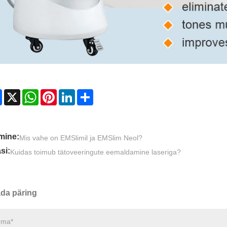
Facebook
X
WhatsApp
Pinterest
LinkedIn
Share
mine:
Mis vahe on EMSlimil ja EMSlim Neol?
si:
Kuidas toimub tätoveeringute eemaldamine laseriga?
da päring