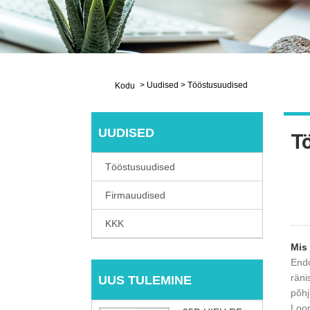
>
Uudised
>
Tööstusuudised
Kodu
UUDISED
T
Tööstusuudised
Firmauudised
KKK
Mis
Endo
räni
UUS TULEMINE
põhj
Loom