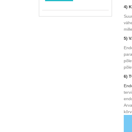
4) 
Suur
vähe
mill
5) 
Endo
para
põle
põle
6) 
Endo
terv
endo
Arva
kõrv