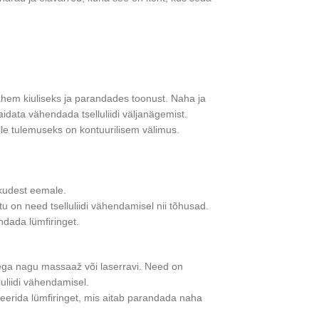
em kiuliseks ja parandades toonust. Naha ja
ata vähendada tselluliidi väljanägemist.
lle tulemuseks on kontuurilisem välimus.
kudest eemale.
 on need tselluliidi vähendamisel nii tõhusad.
ndada lümfiringet.
tega nagu massaaž või laserravi. Need on
uliidi vähendamisel.
veerida lümfiringet, mis aitab parandada naha