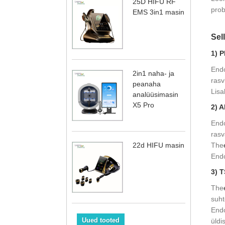
25D HIFU RF
prob
EMS 3in1 masin
Sel
1) 
Endo
2in1 naha- ja
rasv
peanaha
Lisa
analüüsimasin
X5 Pro
2) 
Endo
rasv
22d HIFU masin
The
Endo
3) 
The
suht
Endo
Uued tooted
üldi