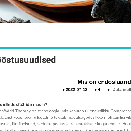
ööstusuudised
Mis on endosfääri
●
2022-07-12
●
4
●
Jäta mul
 on
Endosfääride masin
?
sfäärid Therapy on tehnoloogia, mis kasutab uuenduslikku Compressive
sfäärist koosneva rullseadme tekitab madalsageduslikke mehaanilisi vibr
useid; lümfiseisund, vedelikupeetus ja rasvarakkude kogunemine. Hooli
ulikult on see kõige populaarsem sellistes piirkondades nagu reied, t