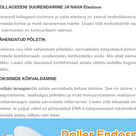
KOLLAGEEENI SUURENDAMINE JA NAHA Elastsus
enenud kollageeni tootmine ja naha elastsus on samuti endosfääriteraa
ndada kortse ja muid vananemise märke. Lisaks võib endosfääride rav
e tulemuseks on kontuurilisem välimus.
VÄHENDATUD PÕLETIK
sheres-ravi võib vähendada põletikku, eemaldades kahjustatud piirkonna
ndada lümfidrenaaži, soodustades lümfivedeliku voolu. Mis aitab eema
tikku. Lisaks võib täiustatud lümfidrenaaž aidata vältida vedeliku ko
tikku.
TOKSIINIDE KÕRVALDAMINE
sfääri teraapia
võib aidata eemaldada kehast toksiine. See on oluline,
iseprobleeme, sealhulgas põletikku ja muid immuunsüsteemi reaktsioo
sfääriteraapia aidata parandada üldist tervist. Lisaks võib toksiinide e
takse, et paljud vähid on põhjustatud DNA-d kahjustavatest toksiinides
aldada aidata vältida vähi teket.