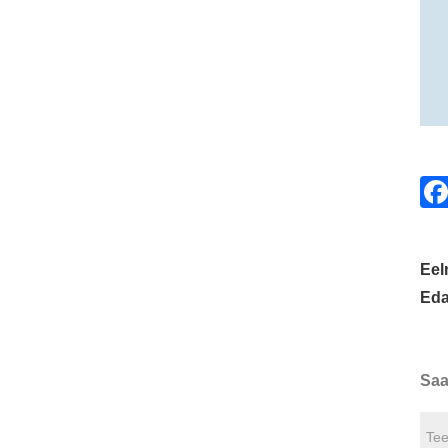
Eel
Eda
Saa