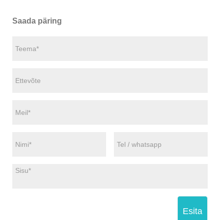
Saada päring
Esita