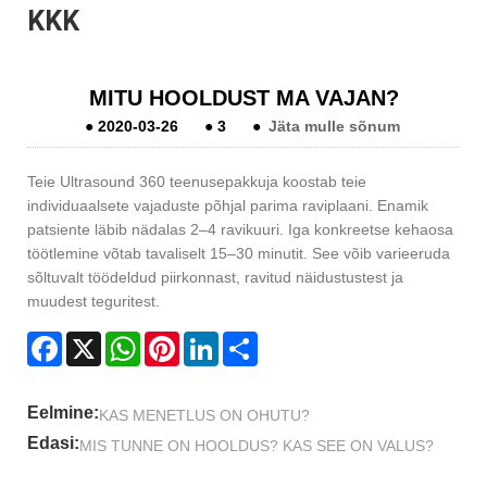
KKK
MITU HOOLDUST MA VAJAN?
●
2020-03-26
●
3
●
Jäta mulle sõnum
Teie Ultrasound 360 teenusepakkuja koostab teie
individuaalsete vajaduste põhjal parima raviplaani. Enamik
patsiente läbib nädalas 2–4 ravikuuri. Iga konkreetse kehaosa
töötlemine võtab tavaliselt 15–30 minutit. See võib varieeruda
sõltuvalt töödeldud piirkonnast, ravitud näidustustest ja
muudest teguritest.
Facebook
X
WhatsApp
Pinterest
LinkedIn
Share
Eelmine:
KAS MENETLUS ON OHUTU?
Edasi:
MIS TUNNE ON HOOLDUS? KAS SEE ON VALUS?