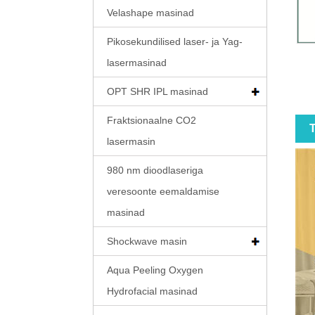
Velashape masinad
Pikosekundilised laser- ja Yag-
lasermasinad
OPT SHR IPL masinad
Fraktsionaalne CO2
T
lasermasin
980 nm dioodlaseriga
veresoonte eemaldamise
masinad
Shockwave masin
Aqua Peeling Oxygen
Hydrofacial masinad