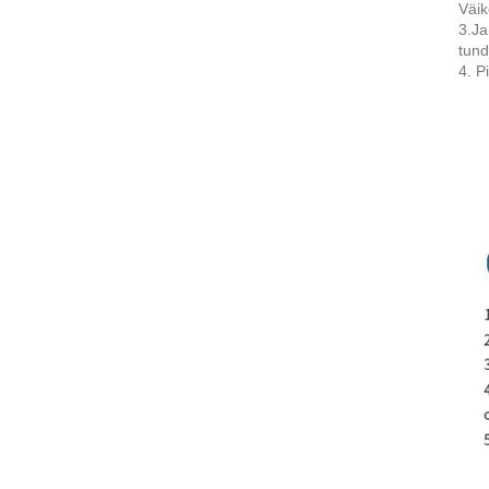
Väik
3.Ja
tund
4. P