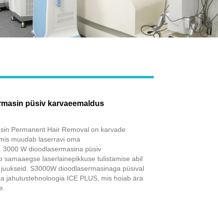
Live
rmasin püsiv karvaeemaldus
sin Permanent Hair Removal on karvade
mis muudab laserravi oma
. 3000 W dioodlasermasina püsiv
 samaaegse laserlainepikkuse tulistamise abil
ta juukseid. S3000W dioodlasermasinaga püsival
a jahutustehnoloogia ICE PLUS, mis hoiab ära
e.