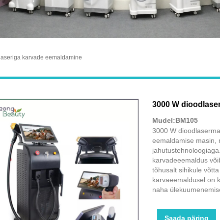
laseriga karvade eemaldamine
3000 W dioodlase
Mudel:BM105
3000 W dioodlaserma
eemaldamise masin, 
jahutustehnoloogiaga
karvadeeemaldus võib
tõhusalt sihikule võt
karvaeemaldusel on k
naha ülekuumenemis
Saada päring