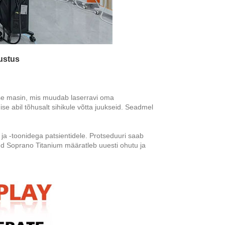
ustus
e masin, mis muudab laserravi oma
e abil tõhusalt sihikule võtta juukseid. Seadmel
ja -toonidega patsientidele. Protseduuri saab
ud Soprano Titanium määratleb uuesti ohutu ja