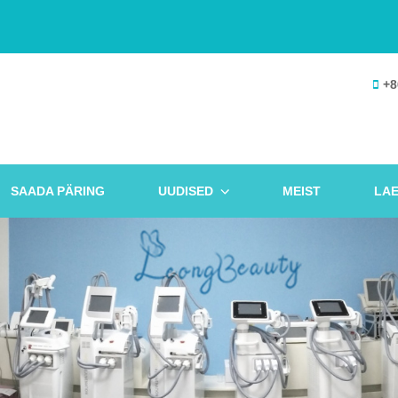
+8
SAADA PÄRING
UUDISED
MEIST
LAE