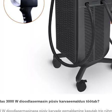
das 3000 W dioodlasermasin püsiv karvaeemaldus töötab?
 W dioodlasermasinaga püsiv karvade eemaldamine kasutab trio rühmit