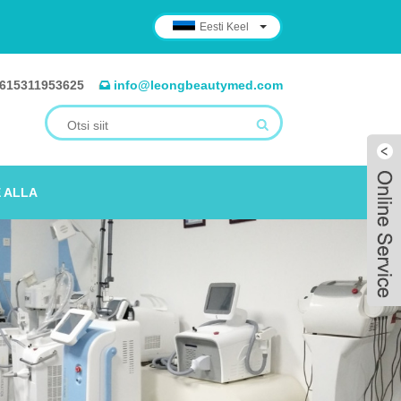
Eesti Keel
615311953625
info@leongbeautymed.com
 ALLA