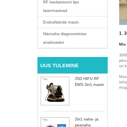
RF kavitatsiooni lipo
lasermasinad
Endosfääride masin
1. 
Näonaha diagnoosimise
analüsaator
Mis
3000
jahu
UUS TULEMINE
on k
Masi
25D HIFU RF
teha
EMS 3in1 masin
mug
2in1 naha- ja
peanaha