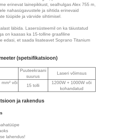
me erinevat lainepikkust, sealhulgas Alex 755 m,
le nahasügavustele ja sihtida erinevaid
e tüüpide ja värvide sihtimisel.
ialast läbida. Lasersüsteemil on ka täiustatud
 on kaasas ka 15-tolline graafiline
oe edasi, et saada lisateavet Soprano Titanium
eeter (spetsifikatsioon)
Puuteekraani
Laseri võimsus
suurus
6 mm² või
1200W + 1000W või
15 tolli
kohandatud
tsioon ja rakendus
s
 nahatüüpe
aoks
se lahendus!