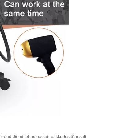
atud diooditehnoloogiat, pakkudes tõhusalt