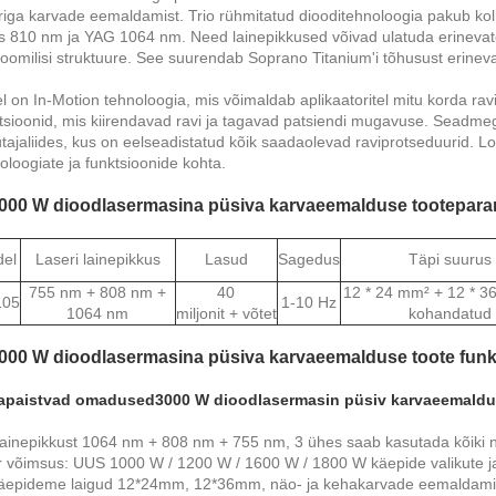
riga karvade eemaldamist. Trio rühmitatud diooditehnoloogia pakub kol
us 810 nm ja YAG 1064 nm. Need lainepikkused võivad ulatuda erinevate
oomilisi struktuure. See suurendab Soprano Titanium'i tõhusust erinevat
el on In-Motion tehnoloogia, mis võimaldab aplikaatoritel mitu korda rav
tsioonid, mis kiirendavad ravi ja tagavad patsiendi mugavuse. Seadmega
tajaliides, kus on eelseadistatud kõik saadaolevad raviprotseduurid. L
oloogiate ja funktsioonide kohta.
3000 W dioodlasermasina püsiva karvaeemalduse tooteparam
el
Laseri lainepikkus
Lasud
Sagedus
Täpi suurus
755 nm + 808 nm +
40
12 * 24 mm² + 12 * 3
05
1-10 Hz
1064 nm
miljonit + võtet
kohandatud
3000 W dioodlasermasina püsiva karvaeemalduse toote funk
japaistvad omadused
3000 W dioodlasermasin püsiv karvaeemaldu
lainepikkust 1064 nm + 808 nm + 755 nm, 3 ühes saab kasutada kõiki
 võimsus: UUS 1000 W / 1200 W / 1600 W / 1800 W käepide valikute j
äepideme laigud 12*24mm, 12*36mm, näo- ja kehakarvade eemaldami