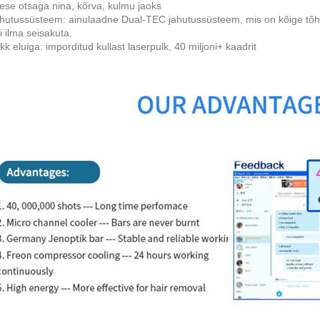
ese otsaga nina, kõrva, kulmu jaoks
hutussüsteem: ainulaadne Dual-TEC jahutussüsteem, mis on kõige tõ
i ilma seisakuta.
ikk eluiga: imporditud kullast laserpulk, 40 miljoni+ kaadrit