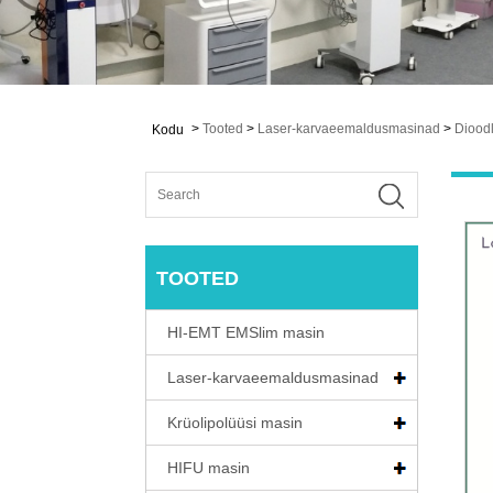
>
Tooted
>
Laser-karvaeemaldusmasinad
>
Diood
Kodu
TOOTED
HI-EMT EMSlim masin
Laser-karvaeemaldusmasinad
Krüolipolüüsi masin
HIFU masin