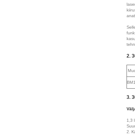
lase
kiir
anat
Sell
funk
kasu
tehn
2. 
Mud
BM1
3. 
Väl
1,3 
Suur
2. K