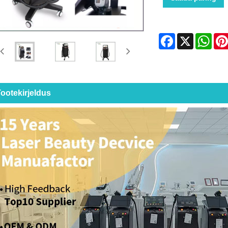
Facebook
X
Wha
ootekirjeldus