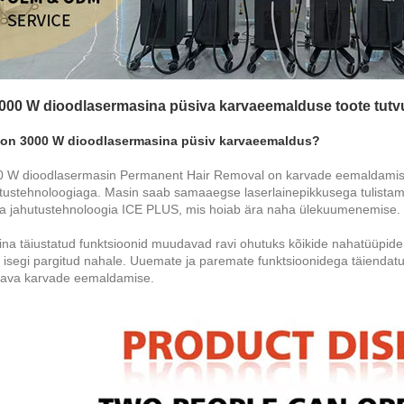
3000 W dioodlasermasina püsiva karvaeemalduse toote tutv
 on 3000 W dioodlasermasina püsiv karvaeemaldus?
 W dioodlasermasin Permanent Hair Removal on karvade eemaldamis
tustehnoloogiaga. Masin saab samaaegse laserlainepikkusega tulistamis
a jahutustehnoloogia ICE PLUS, mis hoiab ära naha ülekuumenemise.
na täiustatud funktsioonid muudavad ravi ohutuks kõikide nahatüüpide 
 isegi pargitud nahale. Uuemate ja paremate funktsioonidega täiendat
ava karvade eemaldamise.