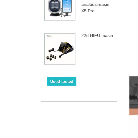
analüüsimasin
X5 Pro
22d HIFU masin
Uued tooted