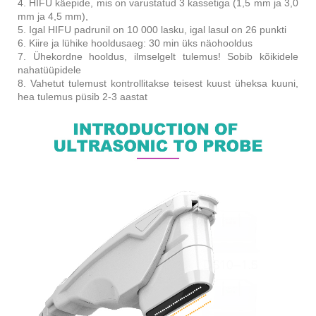
4. HIFU käepide, mis on varustatud 3 kassetiga (1,5 mm ja 3,0
mm ja 4,5 mm),
5. Igal HIFU padrunil on 10 000 lasku, igal lasul on 26 punkti
6. Kiire ja lühike hooldusaeg: 30 min üks näohooldus
7. Ühekordne hooldus, ilmselgelt tulemus! Sobib kõikidele
nahatüüpidele
8. Vahetut tulemust kontrollitakse teisest kuust üheksa kuuni,
hea tulemus püsib 2-3 aastat