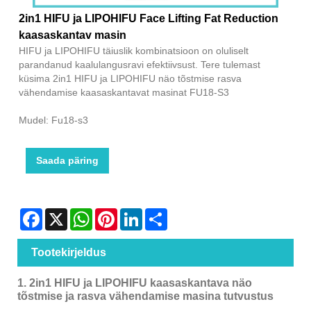
2in1 HIFU ja LIPOHIFU Face Lifting Fat Reduction
kaasaskantav masin
HIFU ja LIPOHIFU täiuslik kombinatsioon on oluliselt
parandanud kaalulangusravi efektiivsust. Tere tulemast
küsima 2in1 HIFU ja LIPOHIFU näo tõstmise rasva
vähendamise kaasaskantavat masinat FU18-S3
Mudel: Fu18-s3
Saada päring
Facebook
X
WhatsApp
Pinterest
LinkedIn
Share
Tootekirjeldus
1. 2in1 HIFU ja LIPOHIFU kaasaskantava näo
tõstmise ja rasva vähendamise masina tutvustus