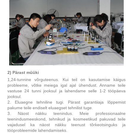
2) Pärast müüki
1,24-tunnine võrguteenus. Kui teil on kasutamise käigus
probleeme, võtke meiega igal ajal ühendust. Anname teile
vastuse 24 tunni jooksul ja lahendame selle 1-2 tööpäeva
jooksul.
2. Eluaegne tehniline tugi. Pärast garantiiaja lõppemist
pakume teile endiselt eluaegset tehnilist tuge.
3. Näost näkku teenindus. Meie professionaalne
teenindusmeeskond, tehnikud ja kosmeetikud pakuvad teile
vajadusel ka näost näkku teenust tõrkeotsinguks ja
tööprobleemide lahendamiseks.