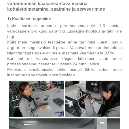
vähendamise kaasaskantava masina
kohaletoimetamine, saatmine ja serveerimine
1) Kvaliteedi tagamine
Igale masinale anname peremeesmasinale 1-3 aastat,
varuosadele 3-6 kuud garantiid. Eluaegne hooldus ja tehniline
tugi.
Kõiki meie masinaid testitakse enne tarnimist uuesti, palun
ärge muretsege kvaliteedi pärast. Vastavalt meie andmetele ja
klientide tagasisidele on meie masinate veamäär alla 0,5%.
Kui teil on kasutamise käigus küsimusi, aitab meie
professionaalne insener teil vastata 24 tunni jooksul.
Probleemi kinnitamiseks tehke esmalt lühike video, meie
insener teeb vastavalt lahendusvideo.