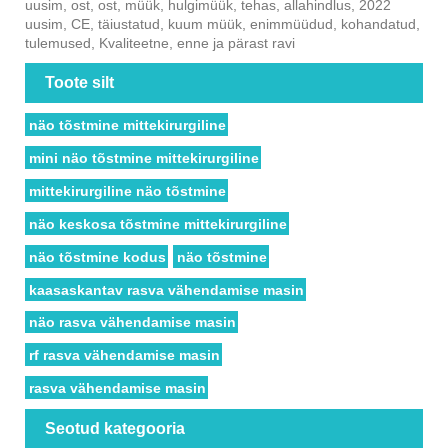
uusim, ost, ost, müük, hulgimüük, tehas, allahindlus, 2022
uusim, CE, täiustatud, kuum müük, enimmüüdud, kohandatud,
tulemused, Kvaliteetne, enne ja pärast ravi
Toote silt
näo tõstmine mittekirurgiline
mini näo tõstmine mittekirurgiline
mittekirurgiline näo tõstmine
näo keskosa tõstmine mittekirurgiline
näo tõstmine kodus
näo tõstmine
kaasaskantav rasva vähendamise masin
näo rasva vähendamise masin
rf rasva vähendamise masin
rasva vähendamise masin
Seotud kategooria