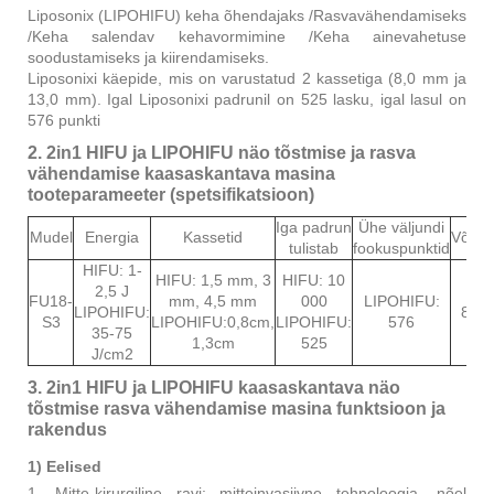
Liposonix (LIPOHIFU) keha õhendajaks /Rasvavähendamiseks
/Keha salendav kehavormimine /Keha ainevahetuse
soodustamiseks ja kiirendamiseks.
Liposonixi käepide, mis on varustatud 2 kassetiga (8,0 mm ja
13,0 mm). Igal Liposonixi padrunil on 525 lasku, igal lasul on
576 punkti
2. 2in1 HIFU ja LIPOHIFU näo tõstmise ja rasva
vähendamise kaasaskantava masina
tooteparameeter (spetsifikatsioon)
Iga padrun
Ühe väljundi
Mudel
Energia
Kassetid
Võims
tulistab
fookuspunktid
HIFU: 1-
HIFU: 1,5 mm, 3
HIFU: 10
2,5 J
FU18-
mm, 4,5 mm
000
LIPOHIFU:
LIPOHIFU:
800
S3
LIPOHIFU:0,8cm,
LIPOHIFU:
576
35-75
1,3cm
525
J/cm2
3. 2in1 HIFU ja LIPOHIFU kaasaskantava näo
tõstmise rasva vähendamise masina funktsioon ja
rakendus
1) Eelised
1. Mitte-kirurgiline ravi: mitteinvasiivne tehnoloogia, nõel