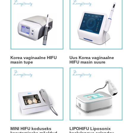
Korea vaginaalne HIFU
Uus Korea vaginaalne
masin tupe
HIFU masin suure
pingutamiseks
puuteekraaniga
MINI HIFU koduseks
LIPOHIFU Liposonix