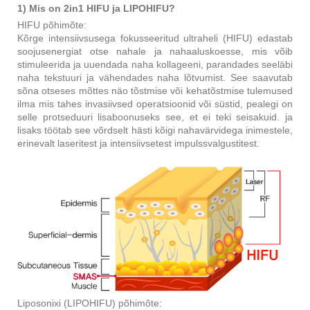
1) Mis on 2in1 HIFU ja LIPOHIFU?
HIFU põhimõte:
Kõrge intensiivsusega fokusseeritud ultraheli (HIFU) edastab
soojusenergiat otse nahale ja nahaaluskoesse, mis võib
stimuleerida ja uuendada naha kollageeni, parandades seeläbi
naha tekstuuri ja vähendades naha lõtvumist. See saavutab
sõna otseses mõttes näo tõstmise või kehatõstmise tulemused
ilma mis tahes invasiivsed operatsioonid või süstid, pealegi on
selle protseduuri lisaboonuseks see, et ei teki seisakuid. ja
lisaks töötab see võrdselt hästi kõigi nahavärvidega inimestele,
erinevalt laseritest ja intensiivsetest impulssvalgustitest.
Liposonixi (LIPOHIFU) põhimõte: