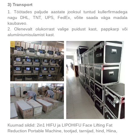
3) Transport
1. Töötades paljude aastate jooksul tuntud kullerfirmadega
nagu DHL, TNT, UPS, FedEx, võite saada väga madala
kaubaveo.
2. Olenevalt olukorrast valige puidust kast, pappkarp või
alumiiniumisulamist kast.
Kuumad sildid: 2in1 HIFU ja LIPOHIFU Face Lifting Fat
Reduction Portable Machine, tootjad, tarnijad, hind, Hiina,