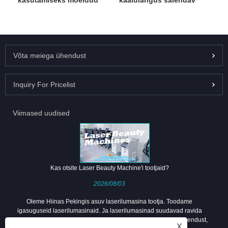
kasutamiseks mõeldud
kaalulangus salendav
HIFU masin
masin
Võta meiega ühendust
Inquiry For Pricelist
Viimased uudised
Kas otsite Laser Beauty Machine'i tootjaid?
2026/08/03
Oleme Hiinas Pekingis asuv laserilumasina tootja. Toodame
igasuguseid laserilumasinaid. Ja laserilumasinad suudavad ravida
enamikku nahaprobleemidest. Tere tulemast jälgima meiega ühendust,
X