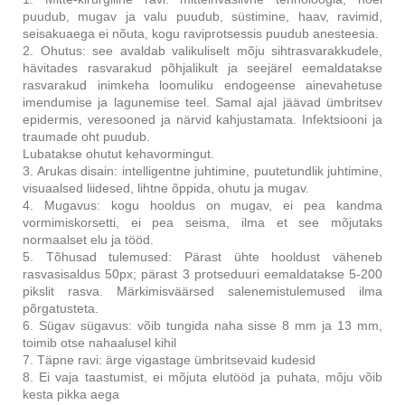
puudub, mugav ja valu puudub, süstimine, haav, ravimid,
seisakuaega ei nõuta, kogu raviprotsessis puudub anesteesia.
2. Ohutus: see avaldab valikuliselt mõju sihtrasvarakkudele,
hävitades rasvarakud põhjalikult ja seejärel eemaldatakse
rasvarakud inimkeha loomuliku endogeense ainevahetuse
imendumise ja lagunemise teel. Samal ajal jäävad ümbritsev
epidermis, veresooned ja närvid kahjustamata. Infektsiooni ja
traumade oht puudub.
Lubatakse ohutut kehavormingut.
3. Arukas disain: intelligentne juhtimine, puutetundlik juhtimine,
visuaalsed liidesed, lihtne õppida, ohutu ja mugav.
4. Mugavus: kogu hooldus on mugav, ei pea kandma
vormimiskorsetti, ei pea seisma, ilma et see mõjutaks
normaalset elu ja tööd.
5. Tõhusad tulemused: Pärast ühte hooldust väheneb
rasvasisaldus 50px; pärast 3 protseduuri eemaldatakse 5-200
pikslit rasva. Märkimisväärsed salenemistulemused ilma
põrgatusteta.
6. Sügav sügavus: võib tungida naha sisse 8 mm ja 13 mm,
toimib otse nahaalusel kihil
7. Täpne ravi: ärge vigastage ümbritsevaid kudesid
8. Ei vaja taastumist, ei mõjuta elutööd ja puhata, mõju võib
kesta pikka aega