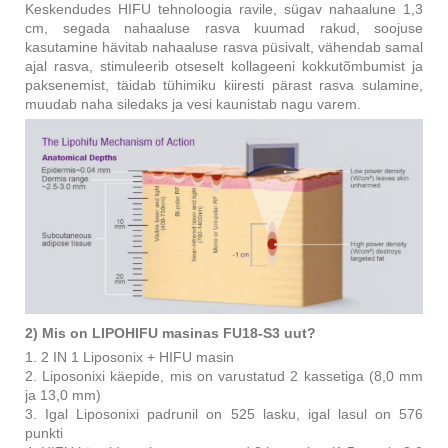
Keskendudes HIFU tehnoloogia ravile, sügav nahaalune 1,3
cm, segada nahaaluse rasva kuumad rakud, soojuse
kasutamine hävitab nahaaluse rasva püsivalt, vähendab samal
ajal rasva, stimuleerib otseselt kollageeni kokkutõmbumist ja
paksenemist, täidab tühimiku kiiresti pärast rasva sulamine,
muudab naha siledaks ja vesi kaunistab nagu varem.
2) Mis on LIPOHIFU masinas FU18-S3 uut?
1. 2 IN 1 Liposonix + HIFU masin
2. Liposonixi käepide, mis on varustatud 2 kassetiga (8,0 mm
ja 13,0 mm)
3. Igal Liposonixi padrunil on 525 lasku, igal lasul on 576
punkti