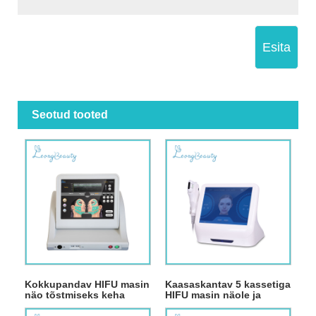
Esita
Seotud tooted
Kokkupandav HIFU masin
Kaasaskantav 5 kassetiga
näo tõstmiseks keha
HIFU masin näole ja
salendamiseks
kehale