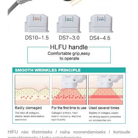
HIFU näo tõstmiseks / naha noorendamiseks / kortsude
eemaldamiseks / keha salendamiseks